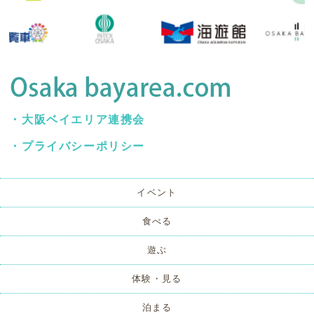
・
大阪ベイエリア連携会
・
プライバシーポリシー
イベント
食べる
遊ぶ
体験・見る
泊まる