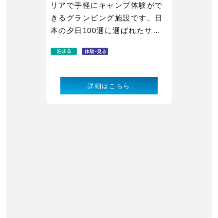
リアで手軽にキャンプ体験がで
きるグランピング施設です。日
本の夕日100選に選ばれたサン
セットと海がゆっくりと見渡せ
る贅沢なロケーションで
詳細はこちら