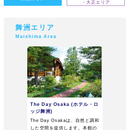
・大正エリア
舞洲エリア
Maishima Area
The Day Osaka (ホテル・ロ
ッジ舞洲)
The Day Osakaは、自然と調和
した空間を提供します。​本館の