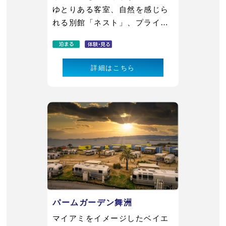
ゆとりある客室、自然を感じら
れる別館「ネスト」、プライベ
ートな時間を過ごせるログハウ
スなど、多彩な宿泊施設を備え
ています。
詳細はこちら
パームガーデン舞洲
マイアミをイメージしたベイエ