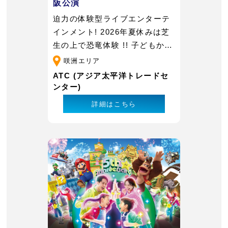
阪公演
迫力の体験型ライブエンターテ
インメント! 2026年夏休みは芝
生の上で恐竜体験 !! 子どもから
大人まで、年齢や世代、性別を
咲洲エリア
問わず常に人気を誇る恐竜!!
ATC (アジア太平洋トレードセ
ンター)
詳細はこちら