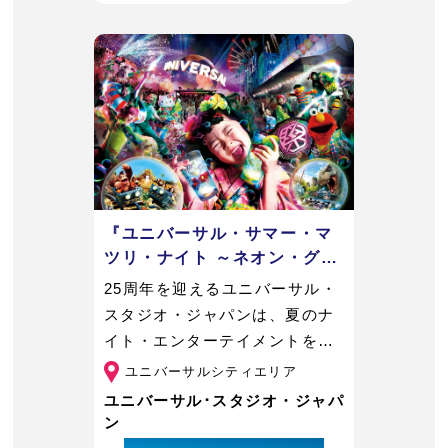
『ユニバーサル・サマー・マ
ツリ・ナイト ～ネオン・グロ
ウアップ～』
25周年を迎えるユニバーサル・
スタジオ・ジャパンは、夏のナ
イト・エンターテイメントを一
新。大人も子どもも心の底か
ユニバーサルシティエリア
ら“お祭り騒ぎ”できる、壮大な
ユニバーサル･スタジオ・ジャパ
夜祭空間が登場します。
ン