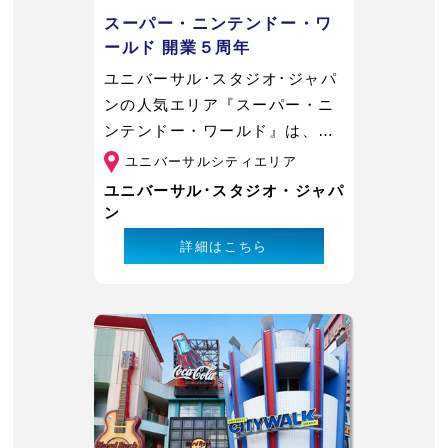
スーパー・ニンテンドー・ワ
ールド 開業５周年
ユニバーサル･スタジオ･ジャパ
ンの人気エリア『スーパー・ニ
ンテンドー・ワールド』は、
2021年3月18日に開業し、今年
ユニバーサルシティエリア
で開業5周年を迎えます。仲間と
ユニバーサル･スタジオ・ジャパ
一緒に心の底から“一致団結”感
ン
を楽しめるこのエリアは、開業5
詳細はこちら
周年を記念した期間限定の特別
体験をご用意。