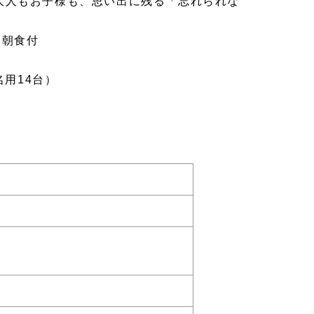
大人もお子様も、思い出に残る「忘れられな
と朝食付
名用14台）